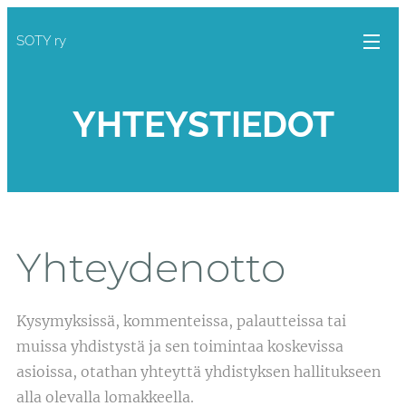
SOTY ry
YHTEYSTIEDOT
Yhteydenotto
Kysymyksissä, kommenteissa, palautteissa tai
muissa yhdistystä ja sen toimintaa koskevissa
asioissa, otathan yhteyttä yhdistyksen hallitukseen
alla olevalla lomakkeella.