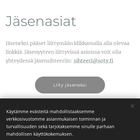
Jäsenasiat
Jäseneksi pääset liittymään klikkamalla alla olevaa
linkkiä. Jäsenyyteen liittyvissä asioissa voit olla
yhteydessä jäsensihteeriin:
sihteeri@soty.fi
Liity jäseneksi
Rekisteri- ja tietosuojaseloste.pdf
Käytämme evästeitä mahdollistaaksemme
verkkosivustomme asianmukaisen toiminnan ja
turvallisuuden sekä tarjotaksemme sinulle parhaan
mahdollisen käyttökokemuksen.